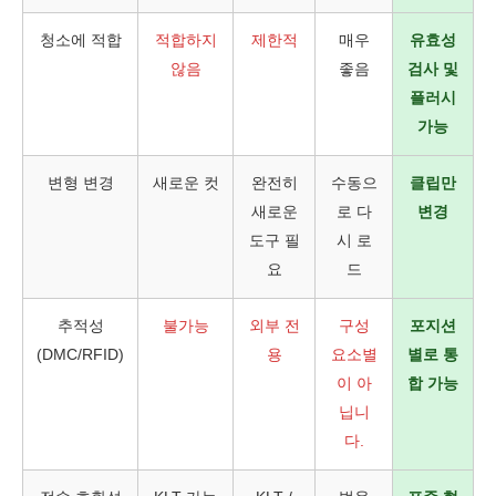
청소에 적합
적합하지
제한적
매우
유효성
않음
좋음
검사 및
플러시
가능
변형 변경
새로운 컷
완전히
수동으
클립만
새로운
로 다
변경
도구 필
시 로
요
드
추적성
불가능
외부 전
구성
포지션
(DMC/RFID)
용
요소별
별로 통
이 아
합 가능
닙니
다.