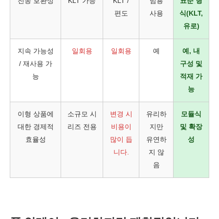
전송 호환성
KLT 가능
KLT /
범용
표준 형
편도
사용
식(KLT,
유로)
지속 가능성
일회용
일회용
예
예, 내
/ 재사용 가
구성 및
능
적재 가
능
이형 상품에
소규모 시
변경 시
유리하
모듈식
대한 경제적
리즈 전용
비용이
지만
및 확장
효율성
많이 듭
유연하
성
니다.
지 않
음