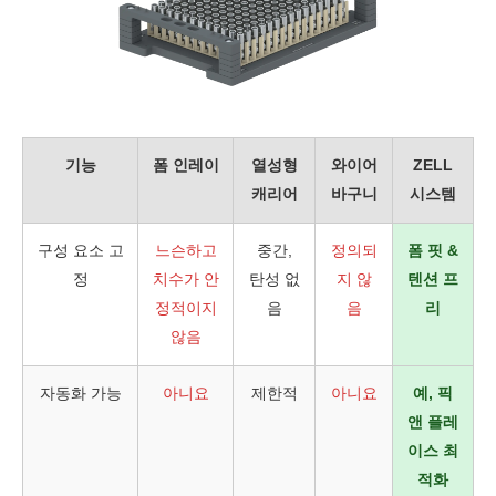
기능
폼 인레이
열성형
와이어
ZELL
캐리어
바구니
시스템
구성 요소 고
느슨하고
중간,
정의되
폼 핏 &
정
치수가 안
탄성 없
지 않
텐션 프
정적이지
음
음
리
않음
자동화 가능
아니요
제한적
아니요
예, 픽
앤 플레
이스 최
적화