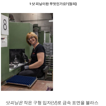
1 샷 피닝이란 무엇인가요? (정의)
샷
피닝은
작은 구형 입자(샷)로 금속 표면을 블라스