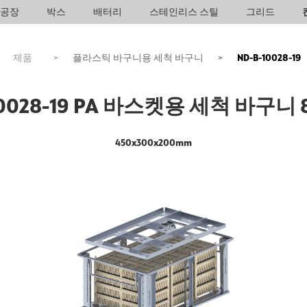
공장
박스
배터리
스테인리스 스틸
그리드
제품
>
플라스틱 바구니용 세척 바구니
>
ND-B-10028-19
10028-19 PA 바스켓용 세척 바구니 8
450x300x200mm