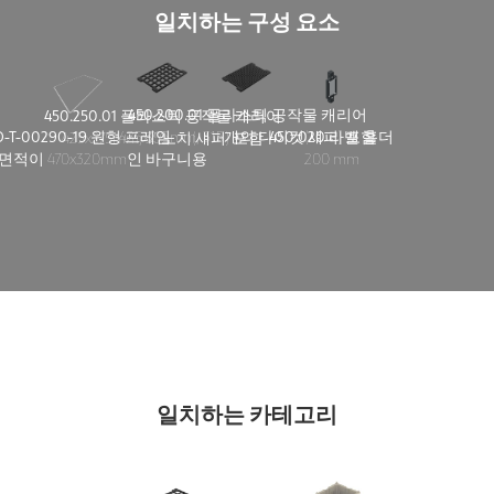
일치하는 구성 요소
450.200.01 플라스틱 공작물 캐리어
450.250.01 플라스틱 공작물 캐리어
425x275mm, 315개의 다이컷(섀퍼) 포함
D-T-00290-19 원형 프레임
450.020 라벨 홀더
425x275mm, 35노치(섀퍼) 포함
면적이 470x320mm인 바구니용
200 mm
일치하는 카테고리