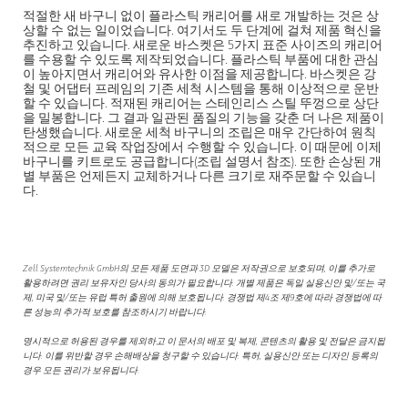
적절한 새 바구니 없이 플라스틱 캐리어를 새로 개발하는 것은 상
상할 수 없는 일이었습니다. 여기서도 두 단계에 걸쳐 제품 혁신을
추진하고 있습니다. 새로운 바스켓은 5가지 표준 사이즈의 캐리어
를 수용할 수 있도록 제작되었습니다. 플라스틱 부품에 대한 관심
이 높아지면서 캐리어와 유사한 이점을 제공합니다. 바스켓은 강
철 및 어댑터 프레임의 기존 세척 시스템을 통해 이상적으로 운반
할 수 있습니다. 적재된 캐리어는 스테인리스 스틸 뚜껑으로 상단
을 밀봉합니다. 그 결과 일관된 품질의 기능을 갖춘 더 나은 제품이
탄생했습니다. 새로운 세척 바구니의 조립은 매우 간단하여 원칙
적으로 모든 교육 작업장에서 수행할 수 있습니다. 이 때문에 이제
바구니를 키트로도 공급합니다(조립 설명서 참조). 또한 손상된 개
별 부품은 언제든지 교체하거나 다른 크기로 재주문할 수 있습니
다.
Zell Systemtechnik GmbH의 모든 제품 도면과 3D 모델은 저작권으로 보호되며, 이를 추가로
활용하려면 권리 보유자인 당사의 동의가 필요합니다. 개별 제품은 독일 실용신안 및/또는 국
제, 미국 및/또는 유럽 특허 출원에 의해 보호됩니다. 경쟁법 제4조 제9호에 따라 경쟁법에 따
른 성능의 추가적 보호를 참조하시기 바랍니다.
명시적으로 허용된 경우를 제외하고 이 문서의 배포 및 복제, 콘텐츠의 활용 및 전달은 금지됩
니다. 이를 위반할 경우 손해배상을 청구할 수 있습니다. 특허, 실용신안 또는 디자인 등록의
경우 모든 권리가 보유됩니다.