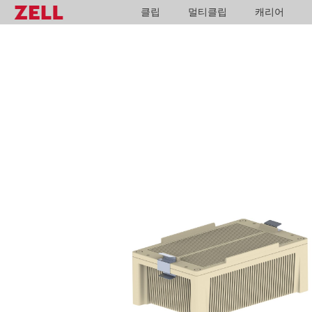
클립
멀티클립
캐리어